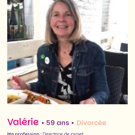
Valérie
• 59 ans •
Divorcée
Ma profession :
Directrice de projet