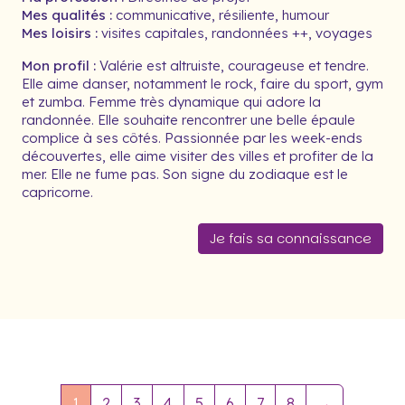
Mes qualités :
communicative, résiliente, humour
Mes loisirs :
visites capitales, randonnées ++, voyages
Mon profil :
Valérie est altruiste, courageuse et tendre.
Elle aime danser, notamment le rock, faire du sport, gym
et zumba. Femme très dynamique qui adore la
randonnée. Elle souhaite rencontrer une belle épaule
complice à ses côtés. Passionnée par les week-ends
découvertes, elle aime visiter des villes et profiter de la
mer. Elle ne fume pas. Son signe du zodiaque est le
capricorne.
Je fais sa connaissance
1
2
3
4
5
6
7
8
→