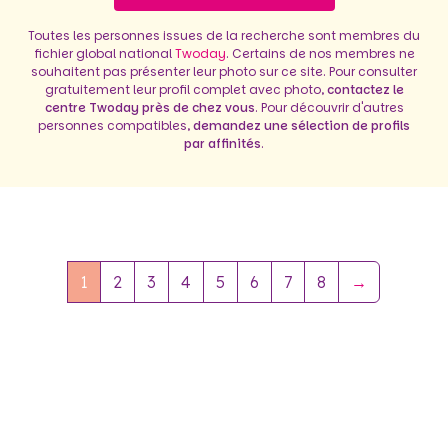
Toutes les personnes issues de la recherche sont membres du
fichier global national
Twoday
. Certains de nos membres ne
souhaitent pas présenter leur photo sur ce site. Pour consulter
gratuitement leur profil complet avec photo,
contactez le
centre Twoday près de chez vous
. Pour découvrir d'autres
personnes compatibles,
demandez une sélection de profils
par affinités
.
1
2
3
4
5
6
7
8
→