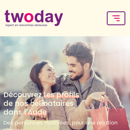
Découvrez
les profils
de nos célibataires
dans
l'Aude
Des personnes motivées, pour une relation
sincère.