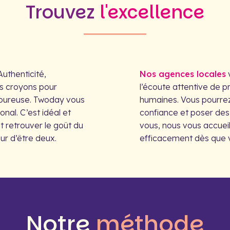
Trouvez
l'excellence
uthenticité,
Nos agences locales
v
us croyons pour
l’écoute attentive de p
oureuse. Twoday vous
humaines. Vous pourrez
nal. C’est idéal et
confiance et poser des 
t retrouver le goût du
vous, nous vous accue
ur d’être deux.
efficacement dès que v
Notre
méthode