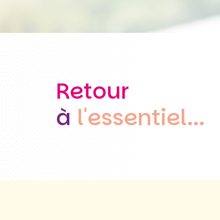
Retour
à
l'essentiel...