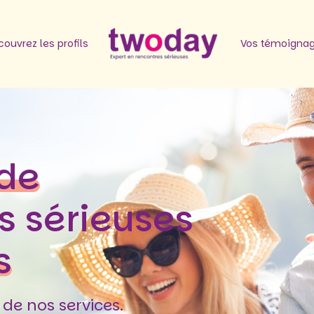
ouvrez les profils
Vos témoigna
de
s sérieuses
s
de nos services.