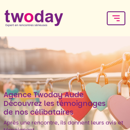
Agence Twoday Aude
Découvrez les témoignages
de nos
célibataires
Après une rencontre, ils donnent leurs avis et
témoignent.