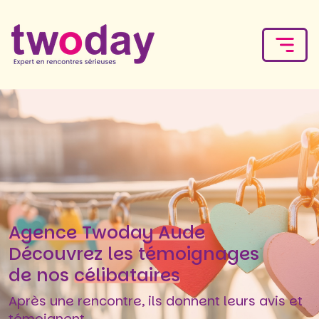
Agence Twoday Aude
Découvrez les témoignages
de nos
célibataires
Après une rencontre, ils donnent leurs avis et
témoignent.